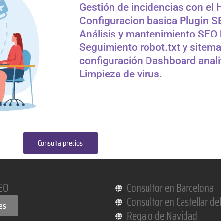
Gestión de incidencias con el 
Configuracion basica Plugin S
Análisis y mantenimiento SEO 
Seguimiento robot.txt y sitem
configuración Dashboard anali
Limpieza de virus.
Consulta precios
EO
Consultor en Barcelona
Consultor en Castellar del
es
Regalo de Navidad