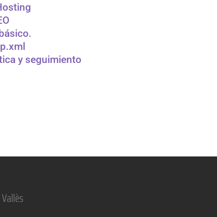
Hosting
EO
básico.
ap.xml
tica y seguimiento
 Vallès