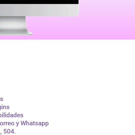
es
gins
bilidades
correo y Whatsapp
, 504.