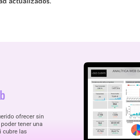
ad actualizados.
eb
rido ofrecer sin
a poder tener una
 cubre las