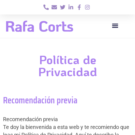
SEO LOCAL
QUIEN SOY
Política de
Privacidad
Recomendación previa
Recomendación previa
Te doy la bienvenida a esta web y te recomiendo que
leas mi Política de Privacidad. Aquí te describo la